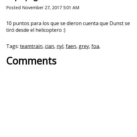
Posted
November 27, 2017 5:01 AM
10 puntos para los que se dieron cuenta que Dunst se
tiró desde el helicoptero :)
Tags:
teamtrain
,
cian
,
nyl
,
faen
,
grey
,
foa
,
Comments