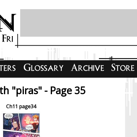
h "piras" - Page 35
Ch11 page34